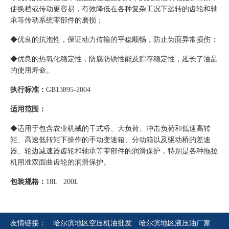
使换档或传动更容易，有效降低在各种复杂工况下运转的齿轮和轴
承等传动系统零部件的磨损；
◆优良的抗泡性，保证动力传输的平稳顺畅，防止齿面异常损伤；
◆优良的热氧化稳定性，防腐防锈性能及贮存稳定性，延长了油品
的使用寿命。
执行标准：
GB13895-2004
适用范围：
◆适用于包含农业机械的干式桥、大负荷、冲击负荷和低速高转
矩、高速低转矩下操作的手动变速箱、分动箱以及驱动桥的差速
器、轮边减速器齿轮和轴承等零部件的润滑保护，特别是各种拖拉
机用准双面曲齿轮的润滑保护。
包装规格：
18L 200L
友情链接：
哈尔滨地区空压机油批发
哈尔滨地区液压油厂家